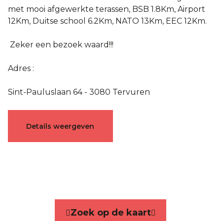
met mooi afgewerkte terassen,
BSB 1.8Km, Airport
12Km, Duitse school 6.2Km, NATO 13Km, EEC 12Km.
Zeker een bezoek waard!!!
Adres :
Sint-Pauluslaan 64 - 3080 Tervuren
Karakteristieken
Details weergeven
Algemeen
Referentie
4904210
Categorie
Huis
Zoek op de kaart
Aantal kamers
6