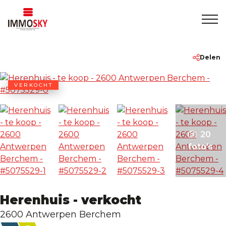
Home
+32 475 479283
info@immosky.be
Delen
Te koop
VERKOCHT
Te huur
20
Over ons
foto's
Contact
Herenhuis - verkocht
Rentmeesterschap
2600 Antwerpen Berchem