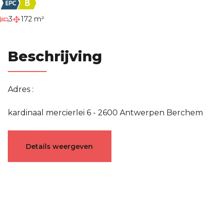
slaapkamers
3
172 m²
Beschrijving
Adres :
kardinaal mercierlei 6 - 2600 Antwerpen Berchem
Karakteristieken
Details weergeven
Algemeen
Referentie
5075529
Categorie
Herenhuis