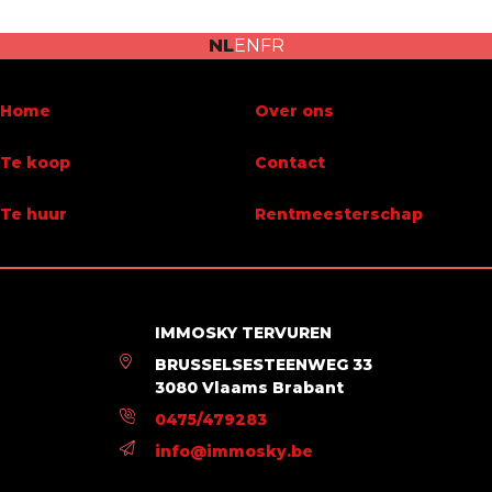
Oppervlakte van het terrein
898 m²
NL
EN
FR
Beschikbaarheid
vanaf akte
Home
Over ons
Gebouw
Te koop
Contact
Bouwjaar
1934
Te huur
Rentmeesterschap
Lasten & opbrengst
Onder BTW stelsel
Nee
IMMOSKY TERVUREN
Energie
BRUSSELSESTEENWEG 33
3080 Vlaams Brabant
EPC-klasse
G
0475/479283
info@immosky.be
EPC (Kwh/m²/j)
448