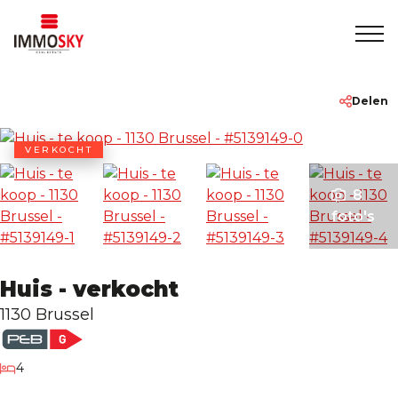
Home
+32 475 479283
info@immosky.be
Delen
Te koop
VERKOCHT
8
Te huur
foto's
Over ons
Huis - verkocht
Contact
1130 Brussel
Rentmeesterschap
slaapkamers
4