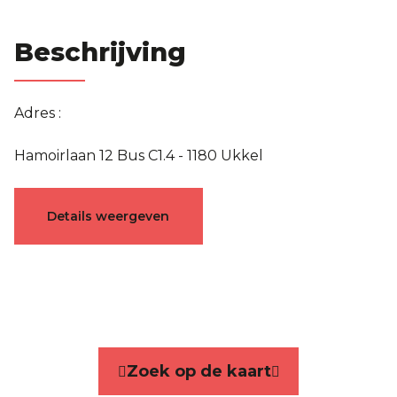
Beschrijving
Adres :
Hamoirlaan 12 Bus C1.4 - 1180 Ukkel
Karakteristieken
Details weergeven
Algemeen
Referentie
4644066
Categorie
Appartement
Zoek op de kaart
Aantal kamers
3