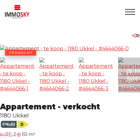
Home
+32 475 479283
info@immosky.be
D
Te koop
VERKOCHT
Te huur
10
foto'
Over ons
Appartement - verkocht
Contact
1180 Ukkel
Rentmeesterschap
slaapkamers
3
2
151 m²
badkamers