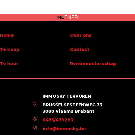
Aantal badkamers
2
NL
EN
FR
Terras
Ja
Parking
Ja
Home
Over ons
Bewoonbare oppervlakte
151 m²
Te koop
Contact
Beschikbaarheid
vanaf akte
Te huur
Rentmeesterschap
Naam, Categorie & Ligging
Verdieping
1
IMMOSKY TERVUREN
BRUSSELSESTEENWEG 33
Verdiepingen - aantal
4
3080 Vlaams Brabant
0475/479283
Gebouw
info@immosky.be