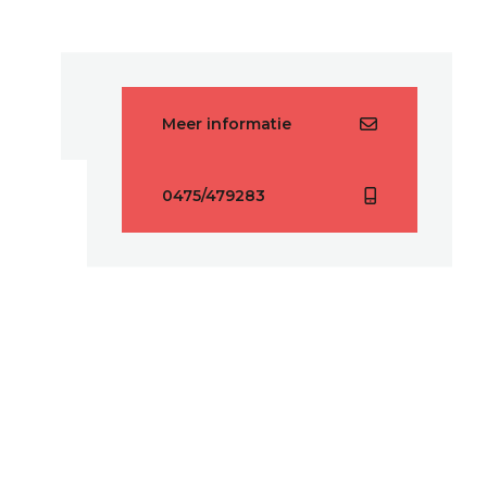
Meer informatie
0475/479283