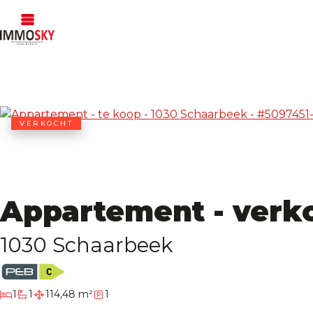
VERKOCHT
Appartement - verk
1030 Schaarbeek
slaapkamer
1
1
114,48 m²
1
badkamer