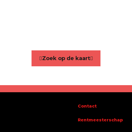
ie
Appartement
kamers
1
Zoek op de kaart
Nee
bare oppervlakte
114,48 m²
Contact
Rentmeesterschap
 binnen
Nee