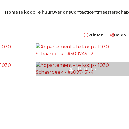
Home
Te koop
Te huur
Over ons
Contact
Rentmeesterschap
Printen
Delen
10 foto's