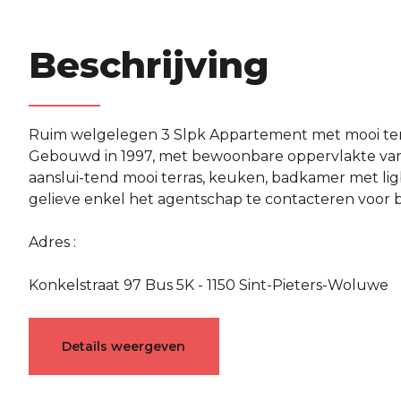
Beschrijving
Ruim welgelegen 3 Slpk Appartement met mooi terr
Gebouwd in 1997, met bewoonbare oppervlakte van +/
aanslui-tend mooi terras, keuken, badkamer met lig
gelieve enkel het agentschap te contacteren voor 
Adres :
Konkelstraat 97 Bus 5K - 1150 Sint-Pieters-Woluwe
Karakteristieken
Details weergeven