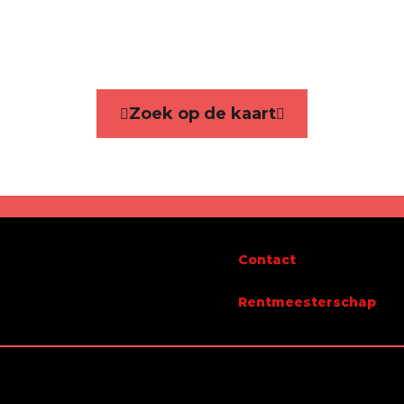
ie
Appartement
bare oppervlakte
111 m²
Zoek op de kaart
g
ingen - aantal
8
Contact
Rentmeesterschap