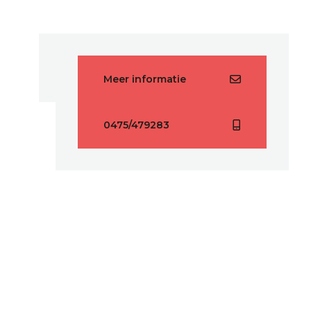
Meer informatie
0475/479283