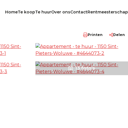
Home
Te koop
Te huur
Over ons
Contact
Rentmeesterschap
Printen
Delen
13 foto's