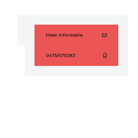
Meer informatie
0475/479283