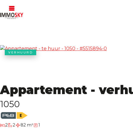
VERHUURD
Appartement - verh
1050
slaapkamers
2
2
82 m²
1
badkamers