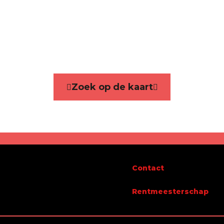
ie
Appartement
kamers
2
Zoek op de kaart
Ja
bare oppervlakte
82 m²
Contact
g
Rentmeesterschap
ingen - aantal
5