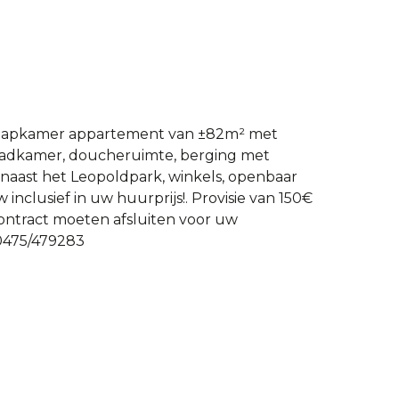
slaapkamer appartement van ±82m² met
 badkamer, doucheruimte, berging met
naast het Leopoldpark, winkels, openbaar
inclusief in uw huurprijs!. Provisie van 150€
contract moeten afsluiten voor uw
 0475/479283