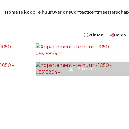
Home
Te koop
Te huur
Over ons
Contact
Rentmeesterschap
Printen
Delen
12 foto's