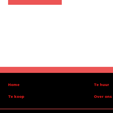
Algemeen
Referentie
5515894
Categor
Gemeubeld
Nee
Aantal 
Aantal badkamers
2
Terras
Parking
Ja
Bewoon
Beschikbaarheid
onmiddellijk
Home
Te huur
Naam, Categorie & Liggin
Te koop
Over ons
Verdieping
4
Verdiep