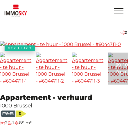
Home
+32 475 479283
info@immosky.be
D
Te koop
VERHUURD
Te huur
10
foto'
Over ons
Appartement - verhuurd
Contact
1000 Brussel
Rentmeesterschap
slaapkamers
2
1
89 m²
badkamer