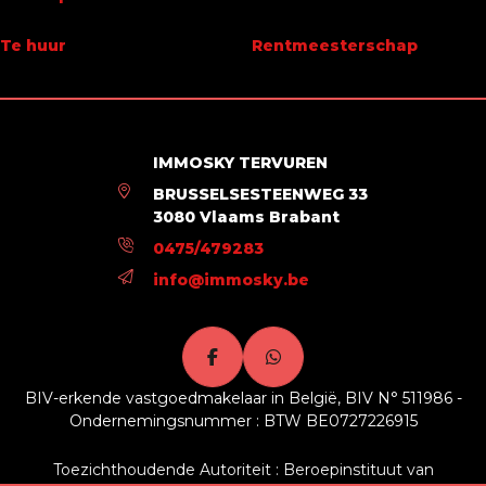
Beschikbaarheid
onmiddellijk
Te huur
Rentmeesterschap
Naam, Categorie & Ligging
Verdieping
3
IMMOSKY TERVUREN
BRUSSELSESTEENWEG 33
Verdiepingen - aantal
3
3080 Vlaams Brabant
0475/479283
In cijfers
info@immosky.be
Bebouwde oppervlakte (opp.hoofdgebouw)
89
Toiletten - aantal
1
BIV-erkende vastgoedmakelaar in België, BIV N° 511986 -
Ondernemingsnummer : BTW BE0727226915
Terras - aantal
2
Toezichthoudende Autoriteit : Beroepinstituut van
Surface balkon 1 (oppervlakte)
6 m²