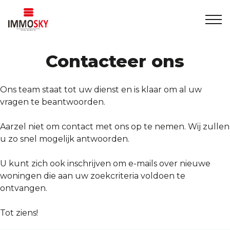
Home
Contacteer ons
+32 475 479283
info@immosky.be
Te koop
Ons team staat tot uw dienst en is klaar om al uw
vragen te beantwoorden.
Te huur
Aarzel niet om contact met ons op te nemen. Wij zullen
u zo snel mogelijk antwoorden.
Over ons
U kunt zich ook inschrijven om e-mails over nieuwe
woningen die aan uw zoekcriteria voldoen te
Contact
ontvangen.
Rentmeesterschap
Tot ziens!