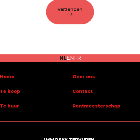
Verzenden
NL
EN
FR
Home
Over ons
Te koop
Contact
Te huur
Rentmeesterschap
IMMOSKY TERVUREN