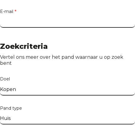
E-mail
*
Adres van het pand
Zoekcriteria
Vertel ons meer over het pand waarnaar u op zoek
bent
Adres
Doel
Nummer
Pand type
Bus