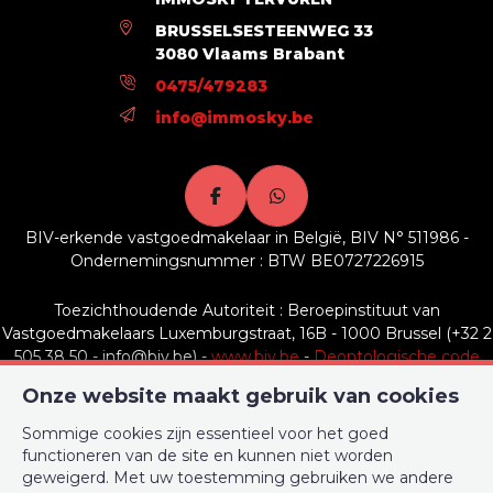
BRUSSELSESTEENWEG 33
3080 Vlaams Brabant
0475/479283
info@immosky.be
BIV-erkende vastgoedmakelaar in België, BIV N° 511986 -
Ondernemingsnummer : BTW BE0727226915
Toezichthoudende Autoriteit : Beroepinstituut van
Vastgoedmakelaars Luxemburgstraat, 16B - 1000 Brussel (+32 2
505 38 50 - info@biv.be) -
www.biv.be
-
Deontologische code
Onze website maakt gebruik van cookies
BA en borgstelling via NV AXA Belgium, Troonplein 1, 1000
Brussel (polisnr. 730.390.160) Dekking geldt voor activiteiten die
Sommige cookies zijn essentieel voor het goed
in België worden uitgevoerd
functioneren van de site en kunnen niet worden
geweigerd. Met uw toestemming gebruiken we andere