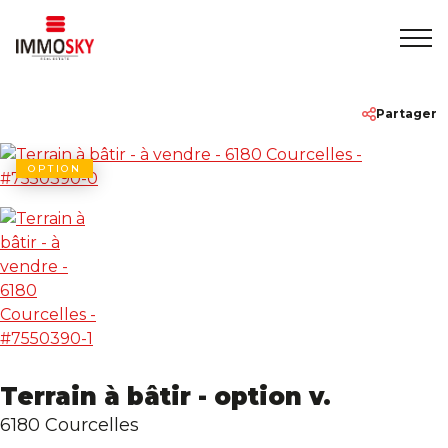
Accueil
+32 475 479283
info@immosky.be
Partager
A vendre
OPTION
A louer
A propos
Contact
Terrain à bâtir - option v.
6180 Courcelles