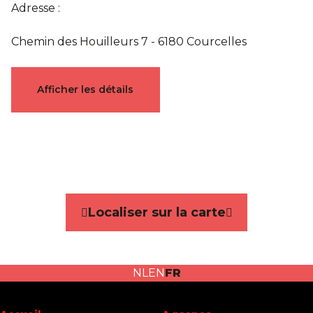
Adresse :
Chemin des Houilleurs 7 - 6180 Courcelles
Documents
Afficher les détails
rapport-09-02-2026 INONDATION.pdf
Caractéristiques
Localiser sur la carte
Général
Référence
7550390
NL
EN
FR
Catégorie
Terrain à bâtir