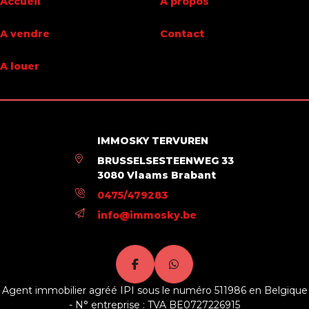
Accueil
A propos
Surface du terrain
507 m²
A vendre
Contact
Disponibilité
à l'acte
A louer
IMMOSKY TERVUREN
BRUSSELSESTEENWEG 33
3080 Vlaams Brabant
0475/479283
info@immosky.be
Agent immobilier agréé IPI sous le numéro 511986 en Belgique
- N° entreprise : TVA BE0727226915