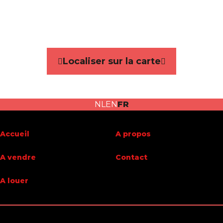
Référence
6790263
Catégorie
Maison
Localiser sur la carte
Nombre de chambres
3
Jardin
Oui
NL
EN
FR
Garage
Oui
Surface habitable
184 m²
Accueil
A propos
Surface du terrain
519 m²
A vendre
Contact
A louer
Bâtiment
Année de construction
1978