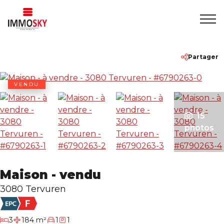
Accueil
+32 475 479283
info@immosky.be
Partager
A vendre
VENDU
A louer
15
photos
A propos
Maison - vendu
Contact
3080 Tervuren
chambres
3
184 m²
1
1