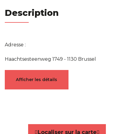
Description
Adresse :
Haachtsesteenweg 1749 - 1130 Brussel
Caractéristiques
Afficher les détails
Général
Référence
5139149
Catégorie
Maison
Localiser sur la carte