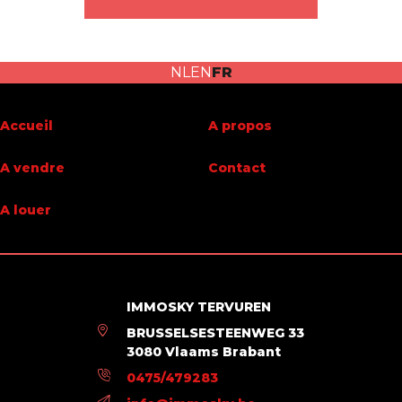
Nombre de chambres
4
Surface du terrain
898 m²
NL
EN
FR
Disponibilité
à l'acte
Accueil
A propos
Bâtiment
A vendre
Contact
Année de construction
1934
A louer
Charges & Rendement
Sous régime TVA
Non
IMMOSKY TERVUREN
Certificats énergétiques
BRUSSELSESTEENWEG 33
3080 Vlaams Brabant
Label PEB (classe)
G
0475/479283