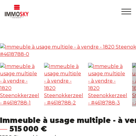
Accueil
+32 475 479283
info@immosky.be
A vendre
A louer
A propos
Contact
Immeuble à usage multiple - à v
515 000 €