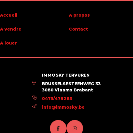
Nom, catégorie & situation
Accueil
A propos
Etage
0
A vendre
Contact
Nombre d'étages (numéro)
2
A louer
Spécificités terrain
Type d'environnement
zone d'habitation
IMMOSKY TERVUREN
BRUSSELSESTEENWEG 33
3080 Vlaams Brabant
0475/479283
info@immosky.be