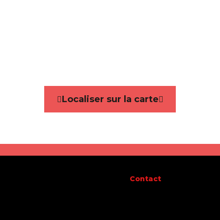
ie
Appartement
de salles de bain
2
Localiser sur la carte
Oui
ilité
à l'acte
Contact
 d'étages
4