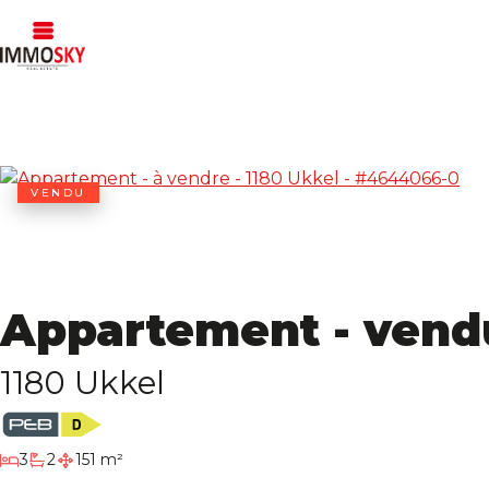
VENDU
Appartement - vend
1180 Ukkel
chambres
3
2
151 m²
salles de bain