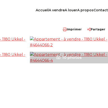
Accueil
A vendre
A louer
A propos
Contact
Imprimer
Partager
10 photos