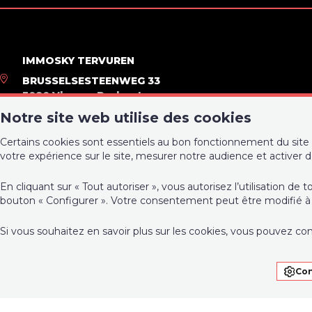
Bâtiment
Parking intérieur
Oui
IMMOSKY TERVUREN
BRUSSELSESTEENWEG 33
Caractéristiques Principal
3080 Vlaams Brabant
Notre site web utilise des cookies
0475/479283
Surface de terrasse 1
32 m²
info@immosky.be
Certains cookies sont essentiels au bon fonctionnement du site 
votre expérience sur le site, mesurer notre audience et activer 
Certificats énergétiques
En cliquant sur « Tout autoriser », vous autorisez l’utilisation 
bouton « Configurer ». Votre consentement peut être modifié à 
Label PEB (classe)
D
PEB E-
Si vous souhaitez en savoir plus sur les cookies, vous pouvez co
PEB code unique
20120515-0000004262-01-1
Con