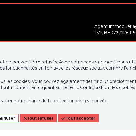
Agent immobilier ag
TVA BE0727226915
es
Instance de contrôl
Luxembourg 16B, 100
déontologique de l’
et ne peuvent être refusés. Avec votre consentement, nous utili
des fonctionnalités en lien avec les réseaux sociaux comme l’affi
RC professionnelle
Bruxelles – police n
de tous les cookies. Vous pouvez également définir plus précisémen
Belgique
tout moment en cliquant sur le lien « Configuration des cookies
SPEC (kwh/m²/an)
157
Conditions générales
nsulter notre
charte de la protection de la vie privée
.
Charte de la protect
Configuration des 
figurer
Tout refuser
Tout accepter