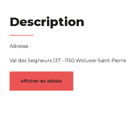
Description
Adresse :
Val des Seigneurs 137 - 1150 Woluwe-Saint-Pierre
Caractéristiques
Afficher les détails
Général
Référence
5292240
Catégor
Nombre de chambres
2
Nombre 