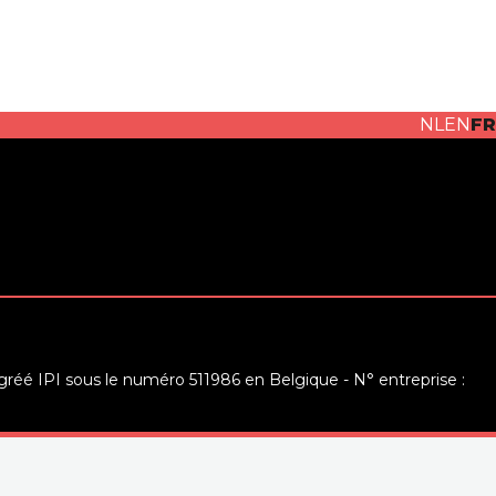
NL
EN
FR
réé IPI sous le numéro 511986 en Belgique - N° entreprise :
e: Institut professionnel des agents immobiliers, rue du
0 Bruxelles (+32 2 505 38 50 - info@ipi.be) - Soumis au
code