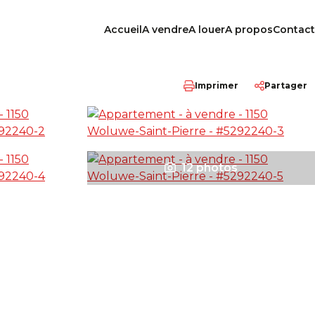
Accueil
A vendre
A louer
A propos
Contact
Imprimer
Partager
12 photos