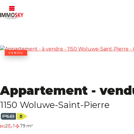
VENDU
Appartement - vend
1150 Woluwe-Saint-Pierre
chambres
2
1
79 m²
salle de bain