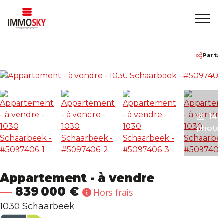
Accueil
+32 475 479283
info@immosky.be
Part
A vendre
A louer
14
phot
A propos
Contact
Appartement - à vendre
839 000 €
Hors frais
1030 Schaarbeek