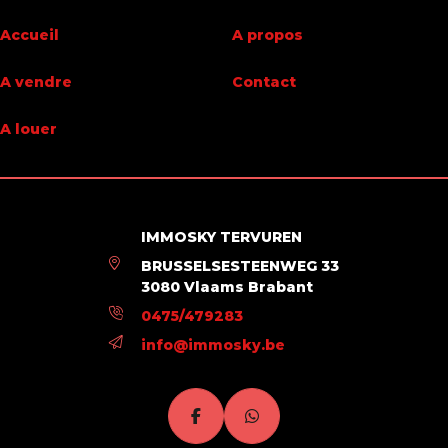
Jardin
Oui
Accueil
A propos
Surface du jardin
35,8 m²
A vendre
Contact
Garage
Non
A louer
Terrasse
Oui
Parking
Non
IMMOSKY TERVUREN
Surface habitable
158,77 m²
BRUSSELSESTEENWEG 33
3080 Vlaams Brabant
Disponibilité
immédiatement
0475/479283
info@immosky.be
Bâtiment
Année de construction
2022